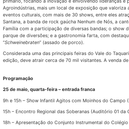
primário, focando a inovação e envolvendo lideranças e p
Agroindústrias, mais um local de exposição que valoriza
eventos culturais, com mais de 30 shows, entre eles atr
Santana, a banda de rock gaúcha Nenhum de Nós, a canto
Família com a participação de diversas bandas; o show 
parque de diversões; e a gastronomia farta, com destaque
“
Schweinebraten
” (assado de porco).
Considerada uma das principais feiras do Vale do Taquari
edição, deve atrair cerca de 70 mil visitantes. A venda de 
Programação
25 de maio, quarta-feira – entrada franca
9h e 15h – Show Infantil Agitos com Moinhos do Campo (P
15h – Encontro Regional das Soberanas (Auditório 01 da 
18h – Apresentação do Conjunto Instrumental do Colégio 