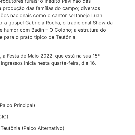
rodutores rurais; o inédito Pavilhão das
 a produção das famílias do campo; diversos
ações nacionais como o cantor sertanejo Luan
ra gospel Gabriela Rocha, o tradicional Show da
de humor com Badin – O Colono; a estrutura do
 para o prato típico de Teutônia,
, a Festa de Maio 2022, que está na sua 15ª
ingressos inicia nesta quarta-feira, dia 16.
alco Principal)
CIC)
Teutônia (Palco Alternativo)