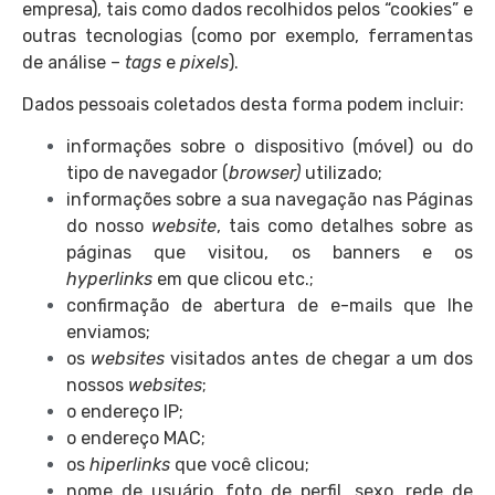
empresa), tais como dados recolhidos pelos “cookies” e
outras tecnologias (como por exemplo, ferramentas
de análise –
tags
e
pixels
).
Dados pessoais coletados desta forma podem incluir:
informações sobre o dispositivo (móvel) ou do
tipo de navegador (
browser)
utilizado;
informações sobre a sua navegação nas Páginas
do nosso
website
, tais como detalhes sobre as
páginas que visitou, os banners e os
hyperlinks
em que clicou etc.;
confirmação de abertura de e-mails que lhe
enviamos;
os
websites
visitados antes de chegar a um dos
nossos
websites
;
o endereço IP;
o endereço MAC;
os
hiperlinks
que você clicou;
nome de usuário, foto de perfil, sexo, rede de