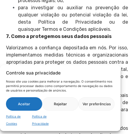
processos legais; ou,
para investigar ou auxiliar na prevenção de
qualquer violação ou potencial violação da lei,
desta Política de Privacidade ou de
quaisquer Termos e Condições aplicáveis.
7. Como a protegemos seus dados pessoais
Valorizamos a confiança depositada em nós. Por isso,
implementamos medidas técnicas e organizacionais
apropriadas para proteger os dados pessoais contra a
destruição acidental ou ilícita, perda acidental,
Controle sua privacidade
alteração, divulgação ou o acesso não autorizado e
Nosso site usa cookies para melhorar a navegação. O consentimento nos
contra qualquer outra forma de tratamento ilícito.
permitirá processar dados como comportamento de navegação ou dados
de usuários e personalização de anúncios.
Durante a coleta e transferência de dados pessoais
sensíveis, usamos uma ampla variedade de
Aceitar
Rejeitar
Ver preferências
tecnologias e procedimentos de segurança para
ajudar a proteger estas informações.
Política de
Política de
Cookies
Privacidade
Os dados pessoais que recebemos são armazenados